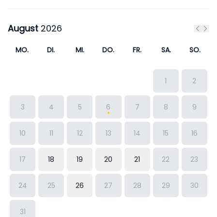
August
2026
Vorhe
Näc
MO.
DI.
MI.
DO.
FR.
SA.
SO.
1
2
3
4
5
6
7
8
9
10
11
12
13
14
15
16
17
18
19
20
21
22
23
24
25
26
27
28
29
30
31